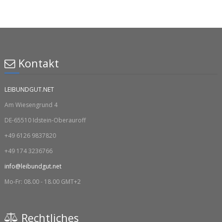
Kontakt
LEIBUNDGUT.NET
Am Wiesengrund 4
DE-65510 Idstein-Oberauroff
+49 6126 9837820
+49 174 3236766
info@leibundgut.net
Mo-Fr: 08.00 - 18.00 GMT+2
Rechtliches